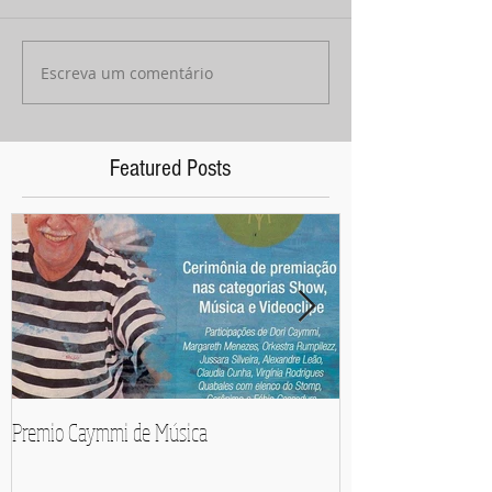
Escreva um comentário
Featured Posts
Premio Caymmi de Música
Pedro Mariano e Orq