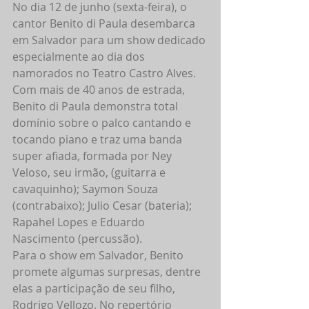
No dia 12 de junho (sexta-feira), o 
cantor Benito di Paula desembarca 
em Salvador para um show dedicado 
especialmente ao dia dos 
namorados no Teatro Castro Alves. 
Com mais de 40 anos de estrada, 
Benito di Paula demonstra total 
domínio sobre o palco cantando e 
tocando piano e traz uma banda 
super afiada, formada por Ney 
Veloso, seu irmão, (guitarra e 
cavaquinho); Saymon Souza 
(contrabaixo); Julio Cesar (bateria); 
Rapahel Lopes e Eduardo 
Nascimento (percussão). 
Para o show em Salvador, Benito 
promete algumas surpresas, dentre 
elas a participação de seu filho, 
Rodrigo Vellozo. No repertório 