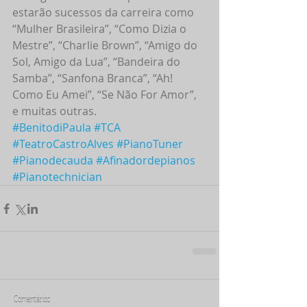
estarão sucessos da carreira como 
“Mulher Brasileira”, “Como Dizia o 
Mestre”, “Charlie Brown”, “Amigo do 
Sol, Amigo da Lua”, “Bandeira do 
Samba”, “Sanfona Branca”, “Ah! 
Como Eu Amei”, “Se Não For Amor”, 
e muitas outras.
#BenitodiPaula
#TCA
#TeatroCastroAlves
#PianoTuner
#Pianodecauda
#Afinadordepianos
#Pianotechnician
Comentários