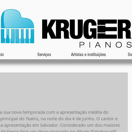
cio
Serviços
Artistas e instituições
So
ia sua nova temporada com a apresentação inédita do 
principal do Teatro, na noite do dia 4 de junho. O cantor e 
ca apresentação em Salvador. Considerado um dos maiores 
cFerrin fará um show inspirado no álbum “Spirityouall”, 