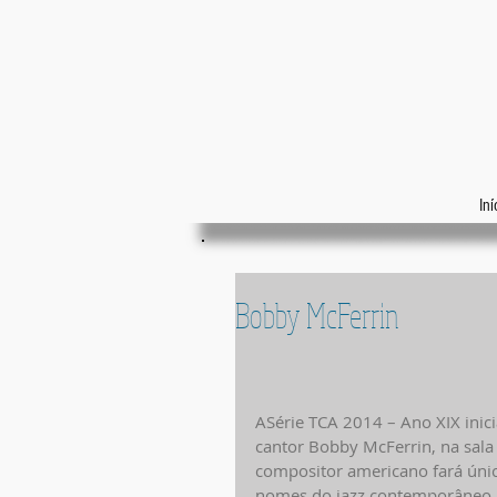
Iní
Bobby McFerrin
ASérie TCA 2014 – Ano XIX inic
cantor Bobby McFerrin, na sala 
compositor americano fará úni
nomes do jazz contemporâneo, M