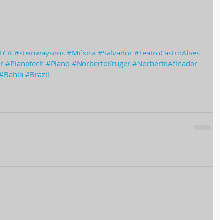
eTCA
#steinwaysons
#Música
#Salvador
#TeatroCastroAlves
r
#Pianotech
#Piano
#NorbertoKruger
#NorbertoAfinador
#Bahia
#Brazil