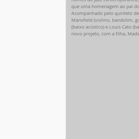
que uma homenagem ao pai do a
Acompanhado pelo quinteto de m
Mansfield (violino, bandolim, gu
(baixo acústico) e Louis Cato (ba
novo projeto, com a filha, Mads