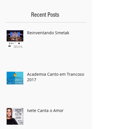
Verifique em breve
Assim que novos posts forem
publicados, você poderá vê-los
aqui.
Recent Posts
Reinventando Smetak
Academia Canto em Trancoso
2017