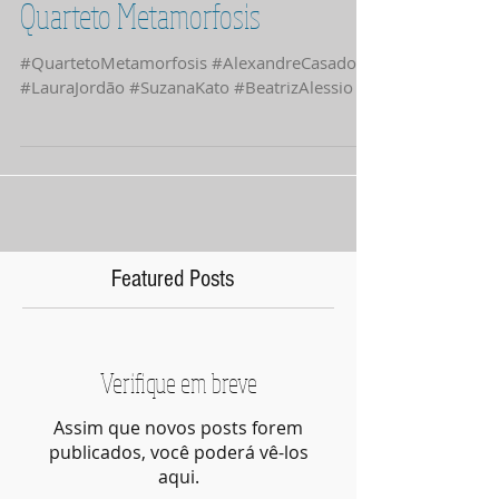
Quarteto Metamorfosis
#QuartetoMetamorfosis #AlexandreCasado
#LauraJordão #SuzanaKato #BeatrizAlessio
Featured Posts