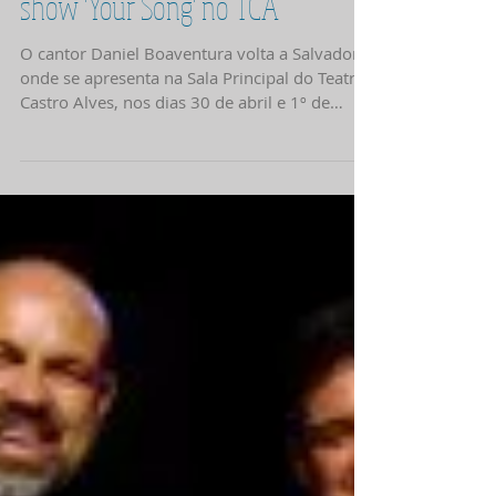
Daniel Boaventura apresenta
show 'Your Song' no TCA
O cantor Daniel Boaventura volta a Salvador
onde se apresenta na Sala Principal do Teatro
Castro Alves, nos dias 30 de abril e 1º de
maio...