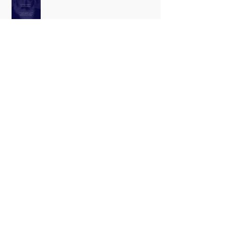
Quarteto Metamorfosis
Troféu Dodô e Osmar 2016 - Um
Chão de Estrelas
NATAL DAS MULHERES