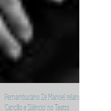
Pernambucano Zé Manoel relança