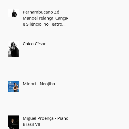
Pernambucano Zé
Manoel relança 'Canção
e Silêncio' no Teatro
Gregório de Mattos
Chico César
Midori - Neojiba
Miguel Proença - Piano
Brasil VII