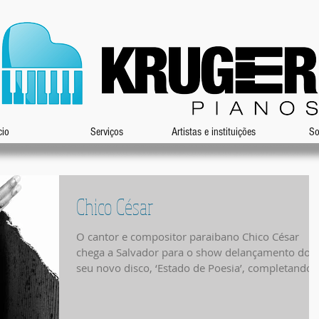
cio
Serviços
Artistas e instituições
So
Chico César
O cantor e compositor paraibano Chico César
chega a Salvador para o show delançamento do
seu novo disco, ‘Estado de Poesia’, completando..