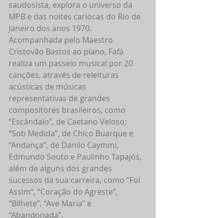
saudosista, explora o universo da 
MPB e das noites cariocas do Rio de 
Janeiro dos anos 1970. 
Acompanhada pelo Maestro 
Cristovão Bastos ao piano, Fafá 
realiza um passeio musical por 20 
canções, através de releituras 
acústicas de músicas 
representativas de grandes 
compositores brasileiros, como 
“Escândalo”, de Caetano Veloso; 
“Sob Medida”, de Chico Buarque e 
“Andança”, de Danilo Caymmi, 
Edmundo Souto e Paulinho Tapajós, 
além de alguns dos grandes 
sucessos da sua carreira, como “Foi 
Assim”, “Coração do Agreste”, 
“Bilhete”, “Ave Maria” e 
“Abandonada”.