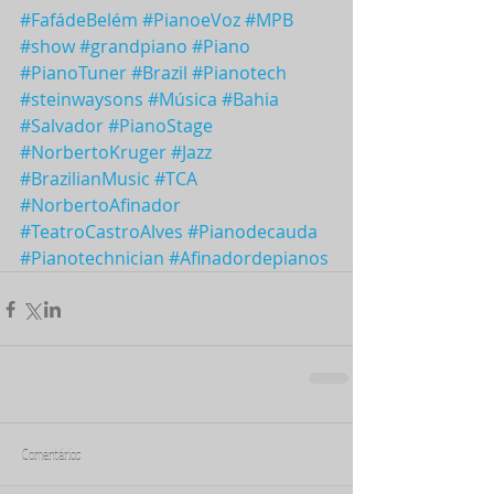
#FafádeBelém
#PianoeVoz
#MPB
#show
#grandpiano
#Piano
#PianoTuner
#Brazil
#Pianotech
#steinwaysons
#Música
#Bahia
#Salvador
#PianoStage
#NorbertoKruger
#Jazz
#BrazilianMusic
#TCA
#NorbertoAfinador
#TeatroCastroAlves
#Pianodecauda
#Pianotechnician
#Afinadordepianos
Comentários