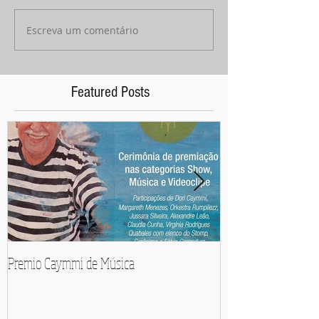
Escreva um comentário
Featured Posts
Premio Caymmi de Música
Pedro Mariano e Orq