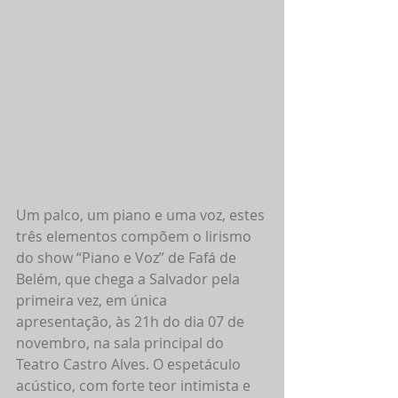
Um palco, um piano e uma voz, estes 
três elementos compõem o lirismo 
do show “Piano e Voz” de Fafá de 
Belém, que chega a Salvador pela 
primeira vez, em única 
apresentação, às 21h do dia 07 de 
novembro, na sala principal do 
Teatro Castro Alves. O espetáculo 
acústico, com forte teor intimista e 