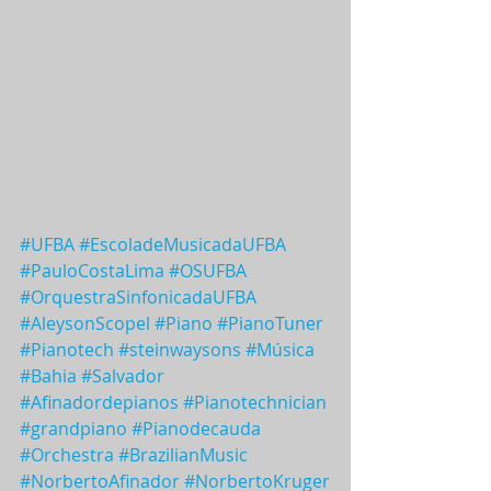
#UFBA
#EscoladeMusicadaUFBA
#PauloCostaLima
#OSUFBA
#OrquestraSinfonicadaUFBA
#AleysonScopel
#Piano
#PianoTuner
#Pianotech
#steinwaysons
#Música
#Bahia
#Salvador
#Afinadordepianos
#Pianotechnician
#grandpiano
#Pianodecauda
#Orchestra
#BrazilianMusic
#NorbertoAfinador
#NorbertoKruger