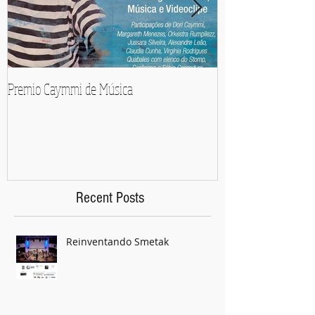
Premio Caymmi de Música
Pedro Mariano e Orq
Recent Posts
Reinventando Smetak