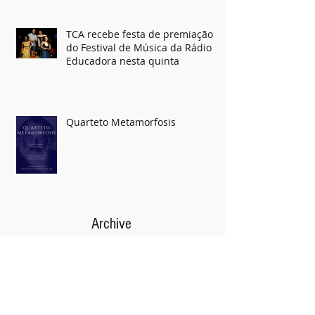
TCA recebe festa de premiação
do Festival de Música da Rádio
Educadora nesta quinta
Quarteto Metamorfosis
Archive
julho de 2017
(2)
2 posts
novembro de 2016
(1)
1 post
agosto de 2016
(1)
1 post
junho de 2016
(1)
1 post