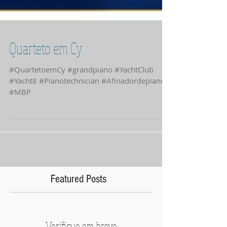
Quarteto em Cy
#QuartetoemCy #grandpiano #YachtClub
#Yacht8 #Pianotechnician #Afinadordepianos
#MBP
Featured Posts