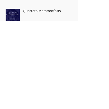
Educadora nesta quinta
Quarteto Metamorfosis
Troféu Dodô e Osmar 2016 - Um
Chão de Estrelas
NATAL DAS MULHERES