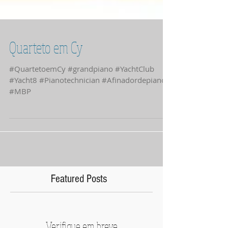
Quarteto em Cy
#QuartetoemCy #grandpiano #YachtClub
#Yacht8 #Pianotechnician #Afinadordepianos
#MBP
Featured Posts