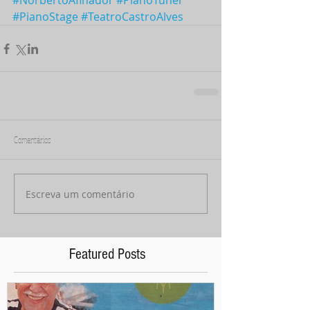
#NorbertoAfinador
#PianoTuner
#PianoStage
#TeatroCastroAlves
Comentários
Escreva um comentário
Featured Posts