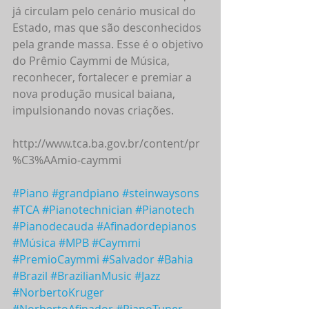
já circulam pelo cenário musical do 
Estado, mas que são desconhecidos 
pela grande massa. Esse é o objetivo 
do Prêmio Caymmi de Música, 
reconhecer, fortalecer e premiar a 
nova produção musical baiana, 
impulsionando novas criações. 
http://www.tca.ba.gov.br/content/pr
%C3%AAmio-caymmi 
#Piano
#grandpiano
#steinwaysons
#TCA
#Pianotechnician
#Pianotech
#Pianodecauda
#Afinadordepianos
#Música
#MPB
#Caymmi
#PremioCaymmi
#Salvador
#Bahia
#Brazil
#BrazilianMusic
#Jazz
#NorbertoKruger