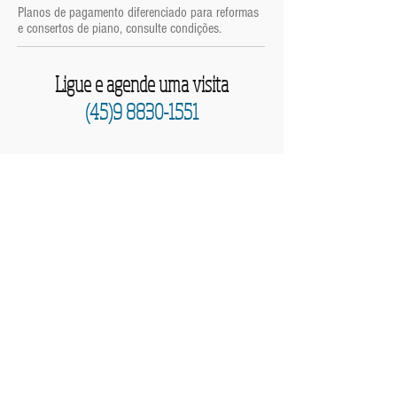
Planos de pagamento diferenciado para reformas
e consertos de piano, consulte condições.
Ligue e agende uma visita
(45)9 8830-1551
ENDEREÇO
Rua Ceará, 1310
Centro - Marechal Cândido Rondon
Paraná -
85.960-000
norbertokruger@gmail.com
Tel:
(45)9 8830-1551
Clique e fale diretamente conosco pelo aplicativo